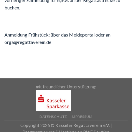
vorheriger Anmeldung für 6,50€ an der Regattastrecke zu
buchen.
Anmeldung Frühstück: über das Meldeportal oder an
orga@regattaverein.de
mit freundlicher Unterstützung:
DATENSCHUTZ
IMPRESSUM
Copyright 2026 ©
Kasseler Regattaverein e.V.
|