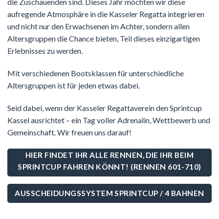
die Zuschauenden sind. Dieses Jahr möchten wir diese
aufregende Atmosphäre in die Kasseler Regatta integrieren
und nicht nur den Erwachsenen im Achter, sondern allen
Altersgruppen die Chance bieten, Teil dieses einzigartigen
Erlebnisses zu werden.
Mit verschiedenen Bootsklassen für unterschiedliche
Altersgruppen ist für jeden etwas dabei.
Seid dabei, wenn der Kasseler Regattaverein den Sprintcup
Kassel ausrichtet – ein Tag voller Adrenalin, Wettbewerb und
Gemeinschaft. Wir freuen uns darauf!
HIER FINDET IHR ALLE RENNEN, DIE IHR BEIM
SPRINTCUP FAHREN KÖNNT! (RENNEN 601-710)
AUSSCHEIDUNGSSYSTEM SPRINTCUP / 4 BAHNEN